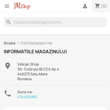
shopping_cart


(0)
search
Acasa
Contacteaza-ne
INFORMATIILE MAGAZINULUI

Vidican Shop
Str. Codrului Bl.CC4 Ap.4
440273 Satu Mare
România

Suna-ne:
0744891885